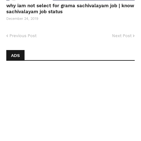
why iam not select for grama sachivalayam job | know
sachivalayam job status
December 24, 2019
Previous Post
Next Post
ADS