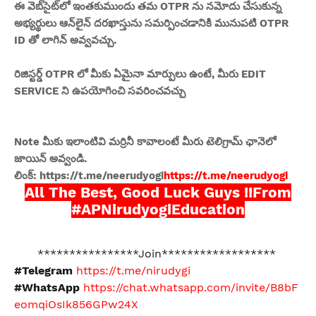
ఈ వెబ్‌సైట్‌లో ఇంతకుముందు తమ OTPR ను నమోదు చేసుకున్న
అభ్యర్థులు ఆన్‌లైన్ దరఖాస్తును సమర్పించడానికి మునుపటి OTPR
ID తో లాగిన్ అవ్వవచ్చు.
రిజిస్టర్డ్ OTPR లో మీకు ఏమైనా మార్పులు ఉంటే, మీరు EDIT
SERVICE ని ఉపయోగించి సవరించవచ్చు
Note మీకు ఇలాంటివి మర్రినీ కావాలంటే మీరు టెలిగ్రామ్ ఛానెలో
జాయిన్ అవ్వండి.
లింక్: https://t.me/neerudyogi
https://t.me/neerudyogi
All The Best, Good Luck Guys !!
From
#APNirudyogiEducation
****************Join******************
#Telegram
https://t.me/nirudygi
#WhatsApp
https://chat.whatsapp.com/invite/B8bF
eomqiOsIk856GPw24X