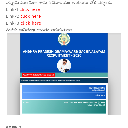
ఇప్పుడు ముందుగా గ్రామ సచివాలయం website లోకి వెళ్ళండి.
Link-1
click here
Link-2
click here
Link-3
click here
మనకు ఈవిదంగా రావడం జరుగుతుంది.
STEP-2