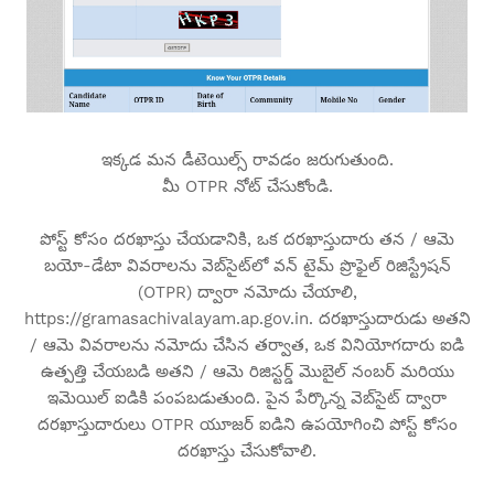
ఇక్కడ మన డీటెయిల్స్ రావడం జరుగుతుంది.
మీ OTPR నోట్ చేసుకోండి.
పోస్ట్ కోసం దరఖాస్తు చేయడానికి, ఒక దరఖాస్తుదారు తన / ఆమె
బయో-డేటా వివరాలను వెబ్‌సైట్‌లో వన్ టైమ్ ప్రొఫైల్ రిజిస్ట్రేషన్
(OTPR) ద్వారా నమోదు చేయాలి,
https://gramasachivalayam.ap.gov.in. దరఖాస్తుదారుడు అతని
/ ఆమె వివరాలను నమోదు చేసిన తర్వాత, ఒక వినియోగదారు ఐడి
ఉత్పత్తి చేయబడి అతని / ఆమె రిజిస్టర్డ్ మొబైల్ నంబర్ మరియు
ఇమెయిల్ ఐడికి పంపబడుతుంది. పైన పేర్కొన్న వెబ్‌సైట్ ద్వారా
దరఖాస్తుదారులు OTPR యూజర్ ఐడిని ఉపయోగించి పోస్ట్ కోసం
దరఖాస్తు చేసుకోవాలి.