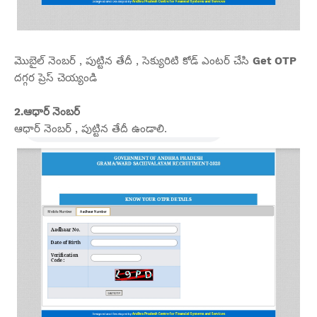
మొబైల్ నెంబర్ , పుట్టిన తేదీ , సెక్యురిటి కోడ్ ఎంటర్ చేసి
Get OTP
దగ్గర ప్రెస్ చెయ్యండి
2.ఆధార్ నెంబర్
ఆధార్ నెంబర్ , పుట్టిన తేదీ ఉండాలి.