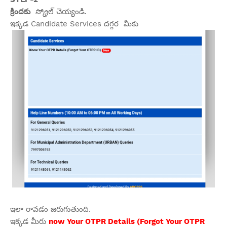
క్రిందకు
స్క్రోల్ చెయ్యండి.
ఇక్కడ Candidate Services దగ్గర మీకు
ఇలా రావడం జరుగుతుంది.
ఇక్కడ మీరు
now Your OTPR Details (Forgot Your OTPR