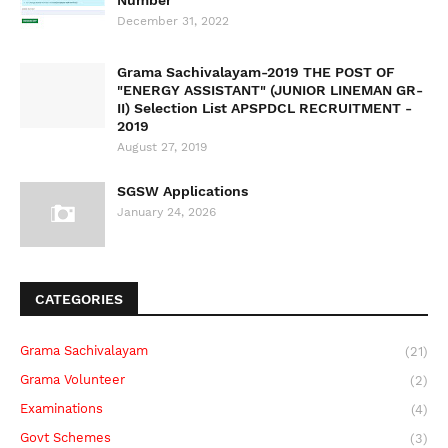
Number
December 31, 2022
Grama Sachivalayam-2019 THE POST OF
"ENERGY ASSISTANT" (JUNIOR LINEMAN GR-
II) Selection List APSPDCL RECRUITMENT -
2019
August 27, 2019
SGSW Applications
January 24, 2026
CATEGORIES
Grama Sachivalayam
(21)
Grama Volunteer
(2)
Examinations
(4)
Govt Schemes
(3)