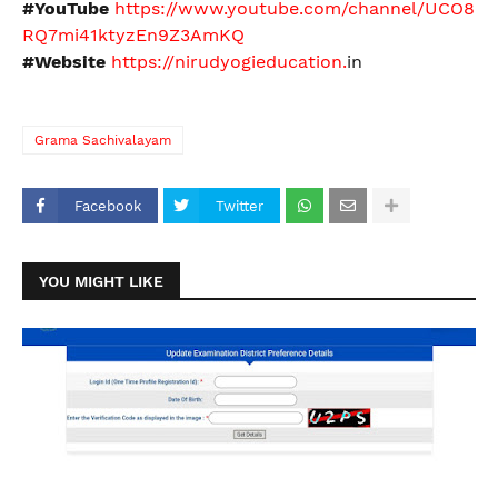
#YouTube
https://www.youtube.com/channel/UCO8
RQ7mi41ktyzEn9Z3AmKQ
#Website
https://nirudyogieducation.
in
Grama Sachivalayam
Facebook
Twitter
YOU MIGHT LIKE