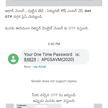
ఆధార్ నెంబర్ , పుట్టిన తేదీ , సెక్యురిటి కోడ్ ఎంటర్ చేసి
Get
OTP
దగ్గర ప్రెస్ చెయ్యండి.
మనకు ఈవిదంగా రిజిస్టర్ మొబైల్ నెంబర్ కు OTP వస్తుంది.
మీకు వచ్చిన OTP ను ఇవ్వండి.
ఇప్పుడు మనకు ఇలా వస్తుంది.