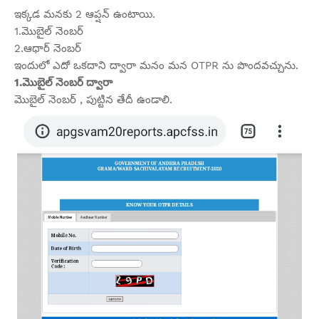
ఇక్కడ మనకు 2 ఆప్షన్ ఉంటాయి.
1.మొబైల్ నెంబర్
2.ఆధార్ నెంబర్
ఇందులో ఎదో ఒకదాని ద్వారా మనం మన OTPR ను పొందవచ్చును.
1.మొబైల్ నెంబర్ ద్వారా
మొబైల్ నెంబర్ , పుట్టిన తేదీ ఉండాలి.